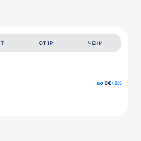
ЙТ
ОТ 1₽
ЧЕКИ
до
0€
+2%