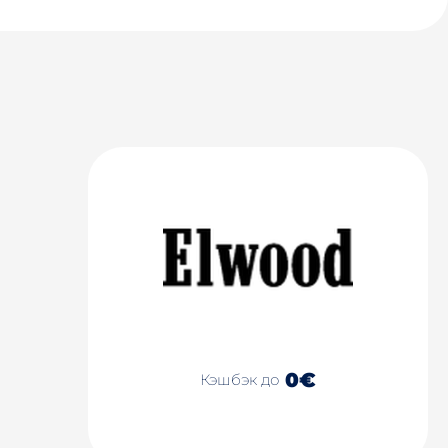
0€
Кэшбэк до