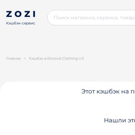
Кэшбэк-сервис
Главная
>
Кэшбэк в Elwood Clothing US
Этот кэшбэк на п
Нашли эт