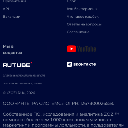
Презентация
Блог
API
Кэшбэк термины
Вакансии
Что такое кэшбэк
Ответы на вопросы
Соглашение
Мы в
соцсетях
ПОЛИТИКА КОНФИДЕНЦИАЛЬНОСТИ
СОГЛАСИЕ НА ОБРАБОТКУ ДАННЫХ
© «ZOZI.RU», 2026
ООО «ИНТЕГРА СИСТЕМС». ОГРН: 1267800026559.
Собственное ПО, исследования и аналитика ZOZI™
помогают более чем 1 000 компаниям усиливать
маркетинг и программы лояльности, а пользователям