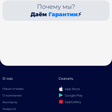
Почему мы?
Даём
Гарантии
⚡
О нас
Скачать
Наши отзывы
App Store
Google Play
О компании
AppGallery
Контакты
Новости