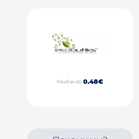
0.48€
Кэшбэк до