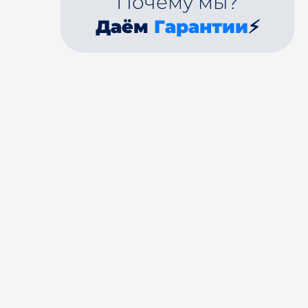
Почему мы?
Даём
Гарантии
⚡