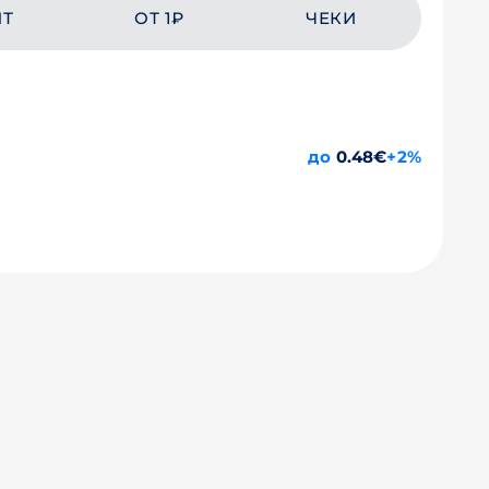
ЙТ
ОТ 1₽
ЧЕКИ
до
0.48€
+2%