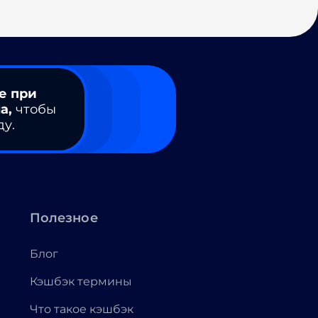
е при
а,
чтобы
ду.
Полезное
Блог
Кэшбэк термины
Что такое кэшбэк