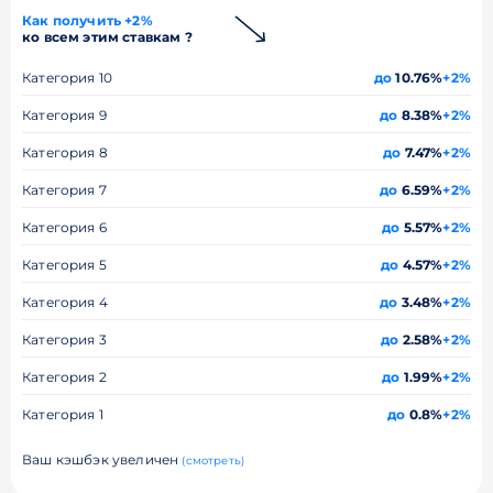
Как получить +2%
ко всем этим ставкам ?
Категория 10
до
10.76%
+2%
Категория 9
до
8.38%
+2%
Категория 8
до
7.47%
+2%
Категория 7
до
6.59%
+2%
Категория 6
до
5.57%
+2%
Категория 5
до
4.57%
+2%
Категория 4
до
3.48%
+2%
Категория 3
до
2.58%
+2%
Категория 2
до
1.99%
+2%
Категория 1
до
0.8%
+2%
Ваш кэшбэк увеличен
(смотреть)