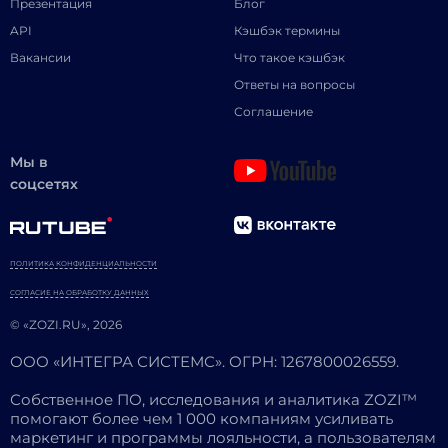
Презентация
Блог
API
Кэшбэк термины
Вакансии
Что такое кэшбэк
Ответы на вопросы
Соглашение
Мы в
соцсетях
ПОЛИТИКА КОНФИДЕНЦИАЛЬНОСТИ
СОГЛАСИЕ НА ОБРАБОТКУ ДАННЫХ
© «ZOZI.RU», 2026
ООО «ИНТЕГРА СИСТЕМС». ОГРН: 1267800026559.
Собственное ПО, исследования и аналитика ZOZI™
помогают более чем 1 000 компаниям усиливать
маркетинг и программы лояльности, а пользователям