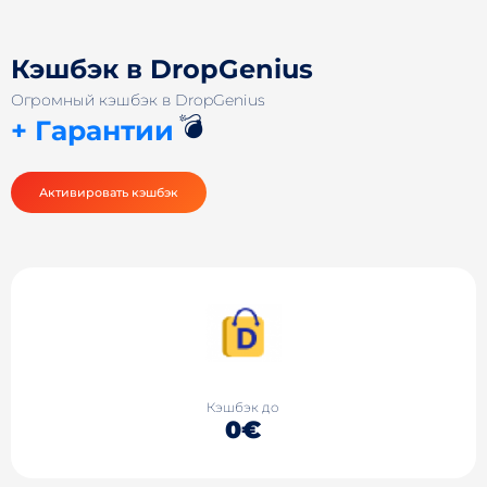
Кэшбэк в DropGenius
Огромный кэшбэк в DropGenius
💣
+ Гарантии
Активировать кэшбэк
Кэшбэк до
0€