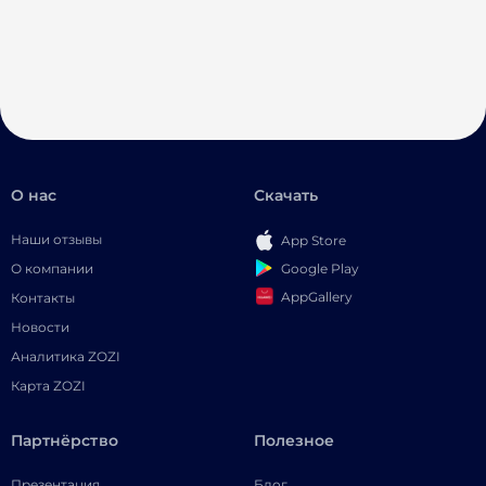
О нас
Скачать
Наши отзывы
App Store
Google Play
О компании
AppGallery
Контакты
Новости
Аналитика ZOZI
Карта ZOZI
Партнёрство
Полезное
Презентация
Блог