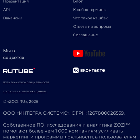
Презентация
Блог
API
Кэшбэк термины
Вакансии
Что такое кэшбэк
Ответы на вопросы
Соглашение
Мы в
соцсетях
ПОЛИТИКА КОНФИДЕНЦИАЛЬНОСТИ
СОГЛАСИЕ НА ОБРАБОТКУ ДАННЫХ
© «ZOZI.RU», 2026
ООО «ИНТЕГРА СИСТЕМС». ОГРН: 1267800026559.
Собственное ПО, исследования и аналитика ZOZI™
помогают более чем 1 000 компаниям усиливать
маркетинг и программы лояльности, а пользователям