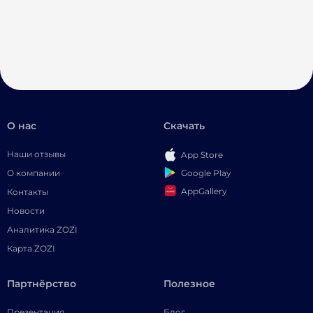
О нас
Скачать
Наши отзывы
App Store
Google Play
О компании
AppGallery
Контакты
Новости
Аналитика ZOZI
Карта ZOZI
Партнёрство
Полезное
Презентация
Блог