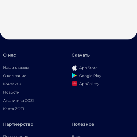
О нас
Скачать
Наши отзывы
App Store
Google Play
О компании
AppGallery
Контакты
Новости
Аналитика ZOZI
Карта ZOZI
Партнёрство
Полезное
Презентация
Блог