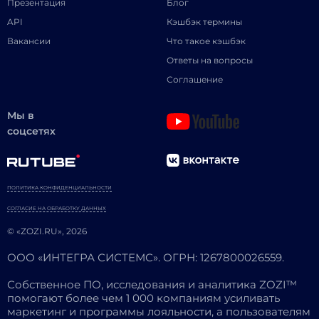
Презентация
Блог
API
Кэшбэк термины
Вакансии
Что такое кэшбэк
Ответы на вопросы
Соглашение
Мы в
соцсетях
ПОЛИТИКА КОНФИДЕНЦИАЛЬНОСТИ
СОГЛАСИЕ НА ОБРАБОТКУ ДАННЫХ
© «ZOZI.RU», 2026
ООО «ИНТЕГРА СИСТЕМС». ОГРН: 1267800026559.
Собственное ПО, исследования и аналитика ZOZI™
помогают более чем 1 000 компаниям усиливать
маркетинг и программы лояльности, а пользователям