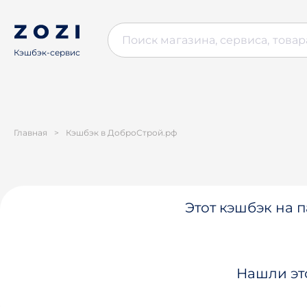
Кэшбэк-сервис
Главная
>
Кэшбэк в ДоброСтрой.рф
Этот кэшбэк на п
Нашли эт