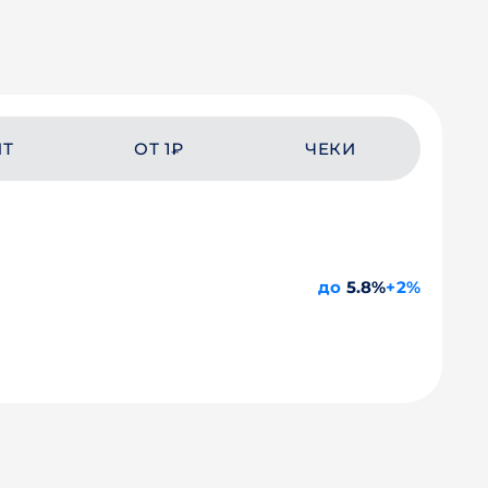
ЙТ
ОТ 1₽
ЧЕКИ
до
5.8%
+2%