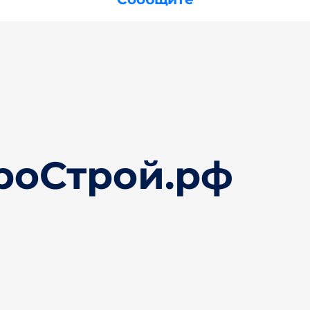
роСтрой.рф