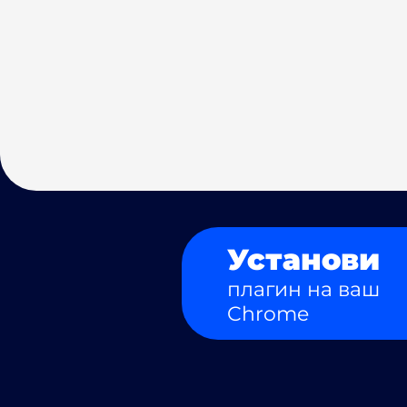
Установи
плагин на ваш
Chrome