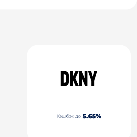
5.65%
Кэшбэк до