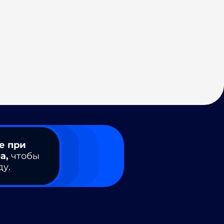
е при
а,
чтобы
ду.