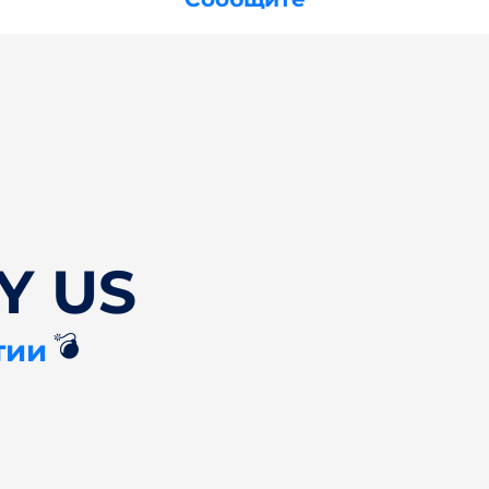
Y US
💣
тии