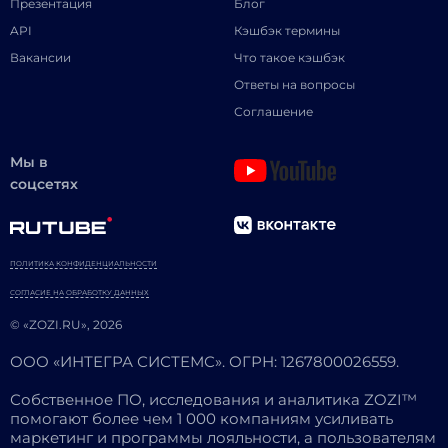
Презентация
Блог
API
Кэшбэк термины
Вакансии
Что такое кэшбэк
Ответы на вопросы
Соглашение
Мы в
соцсетях
ПОЛИТИКА КОНФИДЕНЦИАЛЬНОСТИ
СОГЛАСИЕ НА ОБРАБОТКУ ДАННЫХ
© «ZOZI.RU», 2026
ООО «ИНТЕГРА СИСТЕМС». ОГРН: 1267800026559.
Собственное ПО, исследования и аналитика ZOZI™
помогают более чем 1 000 компаниям усиливать
маркетинг и программы лояльности, а пользователям