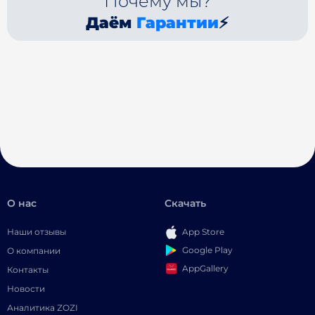
Почему мы?
Даём
Гарантии
⚡
О нас
Скачать
Наши отзывы
App Store
Google Play
О компании
AppGallery
Контакты
Новости
Аналитика ZOZI