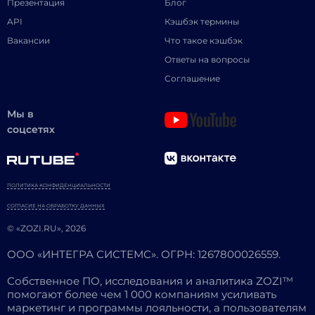
Презентация
Блог
API
Кэшбэк термины
Вакансии
Что такое кэшбэк
Ответы на вопросы
Соглашение
Мы в
соцсетях
ПОЛИТИКА КОНФИДЕНЦИАЛЬНОСТИ
СОГЛАСИЕ НА ОБРАБОТКУ ДАННЫХ
© «ZOZI.RU», 2026
ООО «ИНТЕГРА СИСТЕМС». ОГРН: 1267800026559.
Собственное ПО, исследования и аналитика ZOZI™
помогают более чем 1 000 компаниям усиливать
маркетинг и программы лояльности, а пользователям