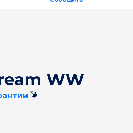
tream WW
💣
рантии