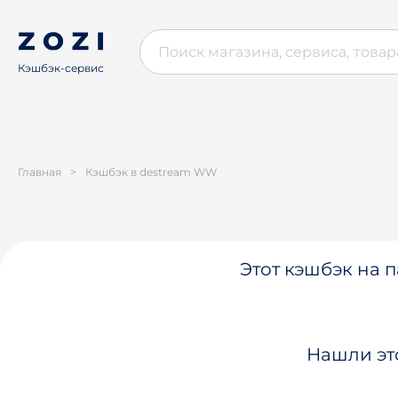
Кэшбэк-сервис
Главная
>
Кэшбэк в destream WW
Этот кэшбэк на п
Нашли эт