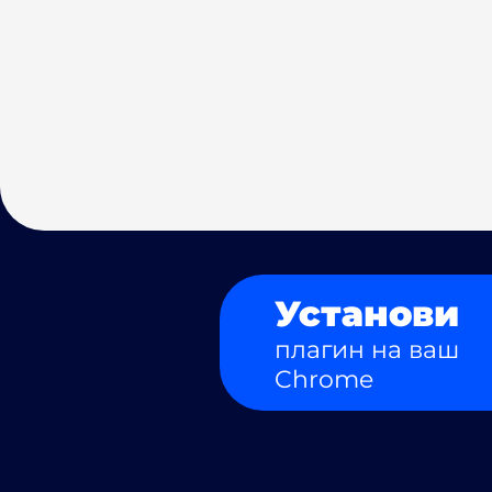
Установи
плагин на ваш
Chrome