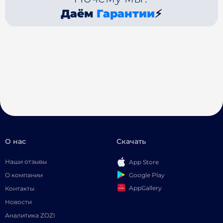
Даём
Гарантии
⚡
О нас
Скачать
Наши отзывы
App Store
Google Play
О компании
AppGallery
Контакты
Новости
Аналитика ZOZI