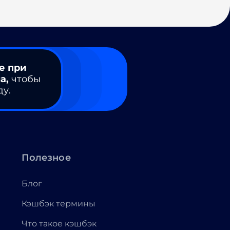
е при
а,
чтобы
ду.
Полезное
Блог
Кэшбэк термины
Что такое кэшбэк