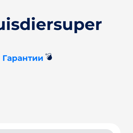
isdiersuper
💣
+ Гарантии