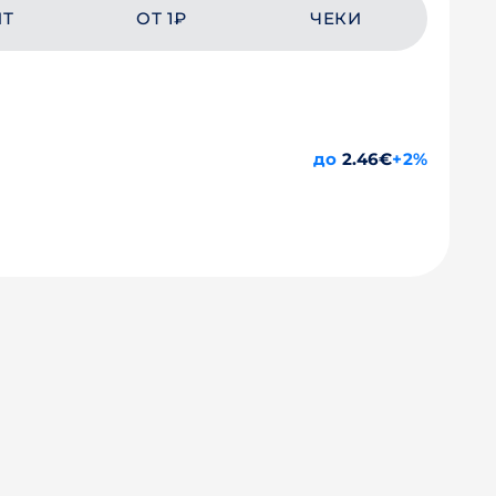
ЙТ
ОТ 1₽
ЧЕКИ
до
2.46€
+2%