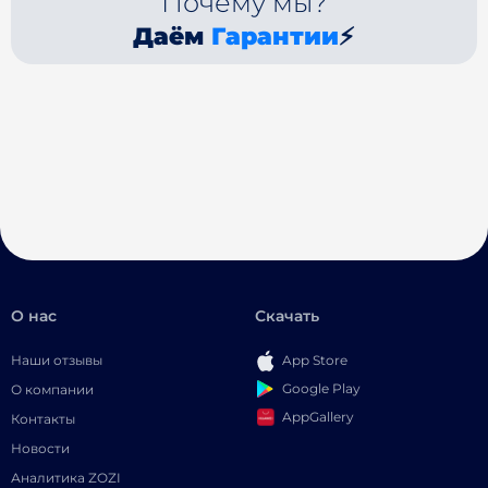
Почему мы?
Даём
Гарантии
⚡
О нас
Скачать
Наши отзывы
App Store
Google Play
О компании
AppGallery
Контакты
Новости
Аналитика ZOZI