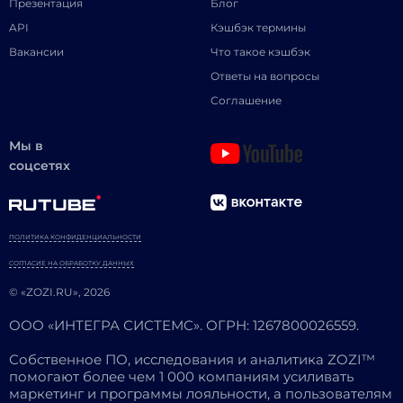
Презентация
Блог
API
Кэшбэк термины
Вакансии
Что такое кэшбэк
Ответы на вопросы
Соглашение
Мы в
соцсетях
ПОЛИТИКА КОНФИДЕНЦИАЛЬНОСТИ
СОГЛАСИЕ НА ОБРАБОТКУ ДАННЫХ
© «ZOZI.RU», 2026
ООО «ИНТЕГРА СИСТЕМС». ОГРН: 1267800026559.
Собственное ПО, исследования и аналитика ZOZI™
помогают более чем 1 000 компаниям усиливать
маркетинг и программы лояльности, а пользователям