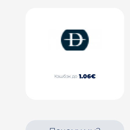
1.06€
Кэшбэк до