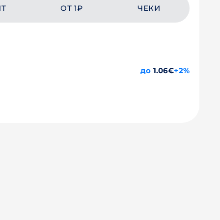
ЙТ
ОТ 1₽
ЧЕКИ
до
1.06€
+2%