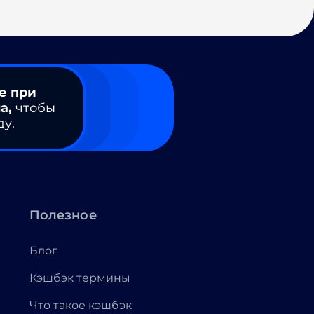
е при
а,
чтобы
ду.
Полезное
Блог
Кэшбэк термины
Что такое кэшбэк