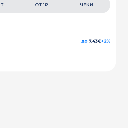
ЙТ
ОТ 1₽
ЧЕКИ
до
7.43€
+2%