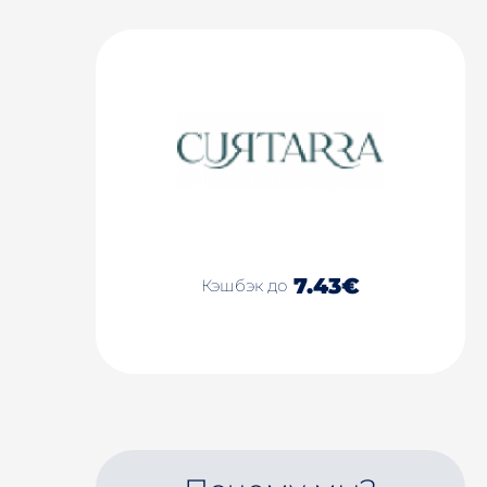
7.43€
Кэшбэк до