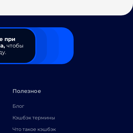
е при
а,
чтобы
ду.
Полезное
Блог
Кэшбэк термины
Что такое кэшбэк