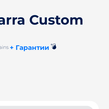
arra Custom
💣
+ Гарантии
ains