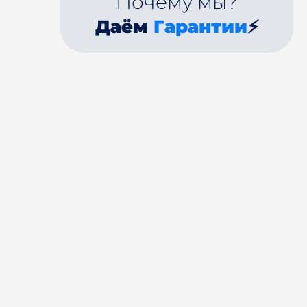
Почему мы?
Даём
Гарантии
⚡