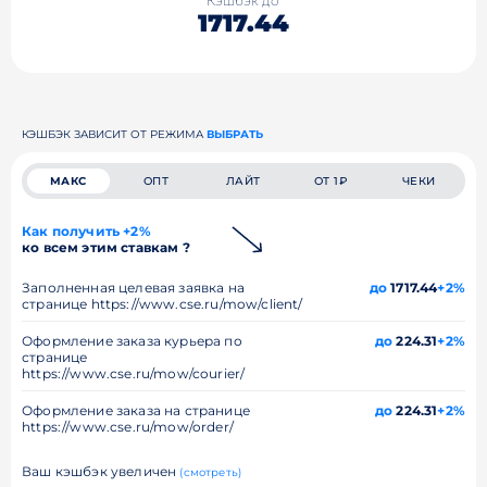
Кэшбэк до
1717.44
КЭШБЭК ЗАВИСИТ ОТ РЕЖИМА
ВЫБРАТЬ
МАКС
ОПТ
ЛАЙТ
ОТ 1₽
ЧЕКИ
Как получить +2%
ко всем этим ставкам ?
Заполненная целевая заявка на
до
1717.44
+2%
странице https://www.cse.ru/mow/client/
Оформление заказа курьера по
до
224.31
+2%
странице
https://www.cse.ru/mow/courier/
Оформление заказа на странице
до
224.31
+2%
https://www.cse.ru/mow/order/
Ваш кэшбэк увеличен
(смотреть)