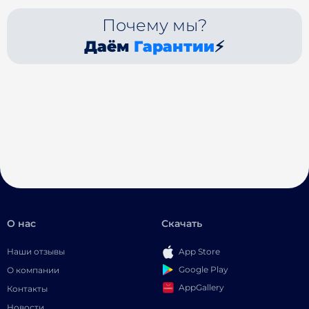
Почему мы?
Даём
Гарантии
⚡
О нас
Скачать
Наши отзывы
App Store
Google Play
О компании
AppGallery
Контакты
Новости