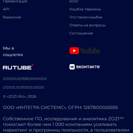
Презентация
Блог
API
Кэшбэк термины
Вакансии
Что такое кэшбэк
Ответы на вопросы
Соглашение
Мы в
соцсетях
ПОЛИТИКА КОНФИДЕНЦИАЛЬНОСТИ
СОГЛАСИЕ НА ОБРАБОТКУ ДАННЫХ
© «ZOZI.RU», 2026
ООО «ИНТЕГРА СИСТЕМС». ОГРН: 1267800026559.
Собственное ПО, исследования и аналитика ZOZI™
помогают более чем 1 000 компаниям усиливать
маркетинг и программы лояльности, а пользователям