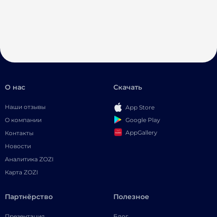
О нас
Скачать
Наши отзывы
App Store
Google Play
О компании
AppGallery
Контакты
Новости
Аналитика ZOZI
Карта ZOZI
Партнёрство
Полезное
Презентация
Блог