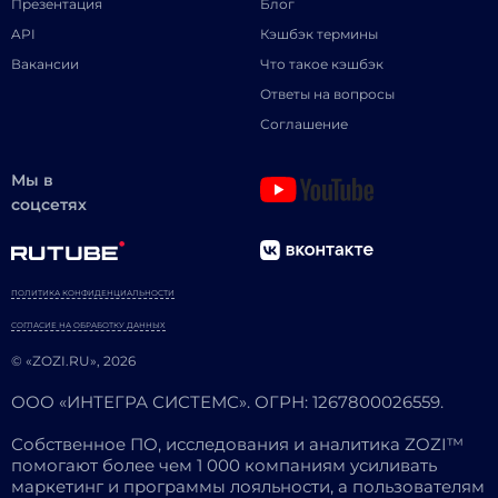
Презентация
Блог
API
Кэшбэк термины
Вакансии
Что такое кэшбэк
Ответы на вопросы
Соглашение
Мы в
соцсетях
ПОЛИТИКА КОНФИДЕНЦИАЛЬНОСТИ
СОГЛАСИЕ НА ОБРАБОТКУ ДАННЫХ
© «ZOZI.RU», 2026
ООО «ИНТЕГРА СИСТЕМС». ОГРН: 1267800026559.
Собственное ПО, исследования и аналитика ZOZI™
помогают более чем 1 000 компаниям усиливать
маркетинг и программы лояльности, а пользователям