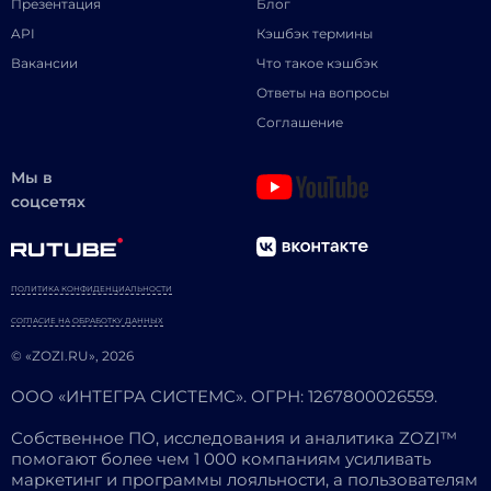
Презентация
Блог
API
Кэшбэк термины
Вакансии
Что такое кэшбэк
Ответы на вопросы
Соглашение
Мы в
соцсетях
ПОЛИТИКА КОНФИДЕНЦИАЛЬНОСТИ
СОГЛАСИЕ НА ОБРАБОТКУ ДАННЫХ
© «ZOZI.RU», 2026
ООО «ИНТЕГРА СИСТЕМС». ОГРН: 1267800026559.
Собственное ПО, исследования и аналитика ZOZI™
помогают более чем 1 000 компаниям усиливать
маркетинг и программы лояльности, а пользователям