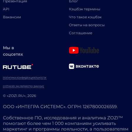
Презентация
Блог
API
Кэшбэк термины
Вакансии
Что такое кэшбэк
Ответы на вопросы
Соглашение
Мы в
соцсетях
ПОЛИТИКА КОНФИДЕНЦИАЛЬНОСТИ
СОГЛАСИЕ НА ОБРАБОТКУ ДАННЫХ
© «ZOZI.RU», 2026
ООО «ИНТЕГРА СИСТЕМС». ОГРН: 1267800026559.
Собственное ПО, исследования и аналитика ZOZI™
помогают более чем 1 000 компаниям усиливать
маркетинг и программы лояльности, а пользователям