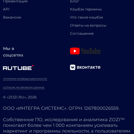
Презентация
Блог
API
Кэшбэк термины
Вакансии
Что такое кэшбэк
Ответы на вопросы
Соглашение
Мы в
соцсетях
ПОЛИТИКА КОНФИДЕНЦИАЛЬНОСТИ
СОГЛАСИЕ НА ОБРАБОТКУ ДАННЫХ
© «ZOZI.RU», 2026
ООО «ИНТЕГРА СИСТЕМС». ОГРН: 1267800026559.
Собственное ПО, исследования и аналитика ZOZI™
помогают более чем 1 000 компаниям усиливать
маркетинг и программы лояльности, а пользователям