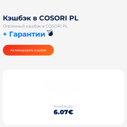
Кэшбэк в COSORI PL
Огромный кэшбэк в COSORI PL
💣
+ Гарантии
Активировать кэшбэк
Кэшбэк до
6.07€