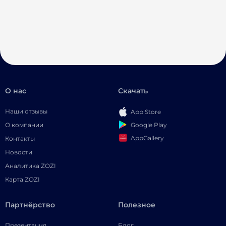
О нас
Скачать
Наши отзывы
App Store
Google Play
О компании
AppGallery
Контакты
Новости
Аналитика ZOZI
Карта ZOZI
Партнёрство
Полезное
Презентация
Блог