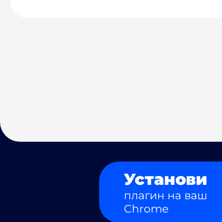
Установи
плагин на ваш
Chrome