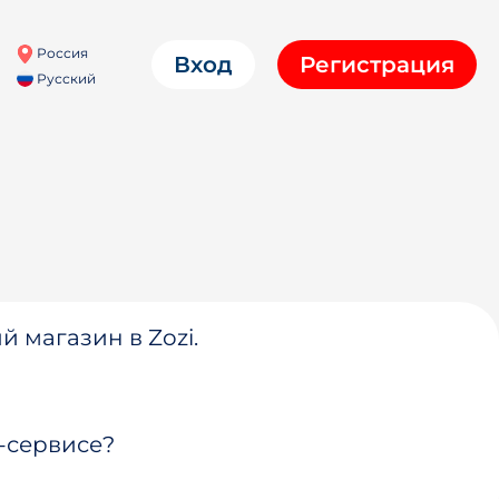
Россия
Вход
Регистрация
Русский
й магазин в Zozi.
-сервисе?