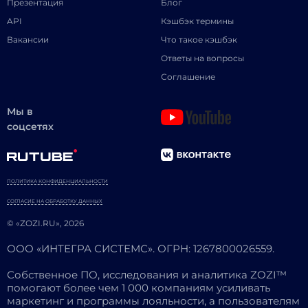
Презентация
Блог
API
Кэшбэк термины
Вакансии
Что такое кэшбэк
Ответы на вопросы
Соглашение
Мы в
соцсетях
ПОЛИТИКА КОНФИДЕНЦИАЛЬНОСТИ
СОГЛАСИЕ НА ОБРАБОТКУ ДАННЫХ
© «ZOZI.RU», 2026
ООО «ИНТЕГРА СИСТЕМС». ОГРН: 1267800026559.
Собственное ПО, исследования и аналитика ZOZI™
помогают более чем 1 000 компаниям усиливать
маркетинг и программы лояльности, а пользователям