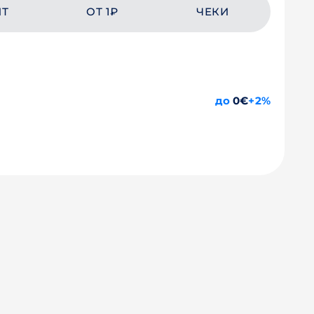
ЙТ
ОТ 1₽
ЧЕКИ
до
0€
+2%