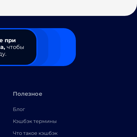
е при
а,
чтобы
ду.
Полезное
Блог
Кэшбэк термины
Что такое кэшбэк