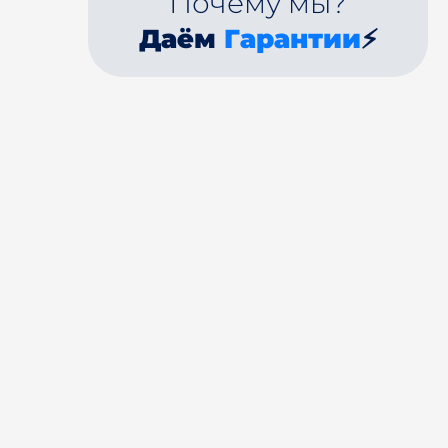
Почему мы?
Даём
Гарантии
⚡