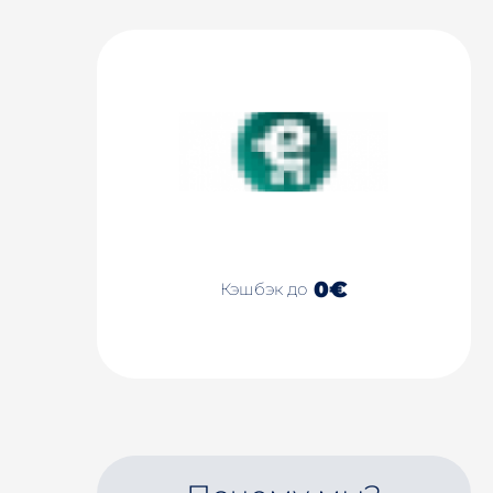
0€
Кэшбэк до