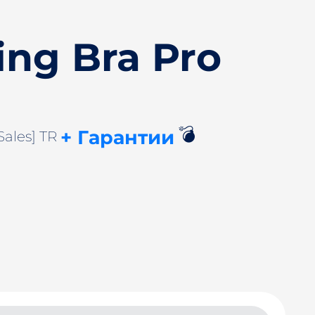
ing Bra Pro
💣
+ Гарантии
Sales] TR