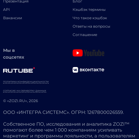
Презентация
Блог
API
Кэшбэк термины
Вакансии
Что такое кэшбэк
Ответы на вопросы
Соглашение
Мы в
соцсетях
ПОЛИТИКА КОНФИДЕНЦИАЛЬНОСТИ
СОГЛАСИЕ НА ОБРАБОТКУ ДАННЫХ
© «ZOZI.RU», 2026
ООО «ИНТЕГРА СИСТЕМС». ОГРН: 1267800026559.
Собственное ПО, исследования и аналитика ZOZI™
помогают более чем 1 000 компаниям усиливать
маркетинг и программы лояльности, а пользователям