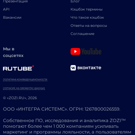
Презентация
Блог
API
Кэшбэк термины
Вакансии
Что такое кэшбэк
Ответы на вопросы
Соглашение
Мы в
соцсетях
ПОЛИТИКА КОНФИДЕНЦИАЛЬНОСТИ
СОГЛАСИЕ НА ОБРАБОТКУ ДАННЫХ
© «ZOZI.RU», 2026
ООО «ИНТЕГРА СИСТЕМС». ОГРН: 1267800026559.
Собственное ПО, исследования и аналитика ZOZI™
помогают более чем 1 000 компаниям усиливать
маркетинг и программы лояльности, а пользователям