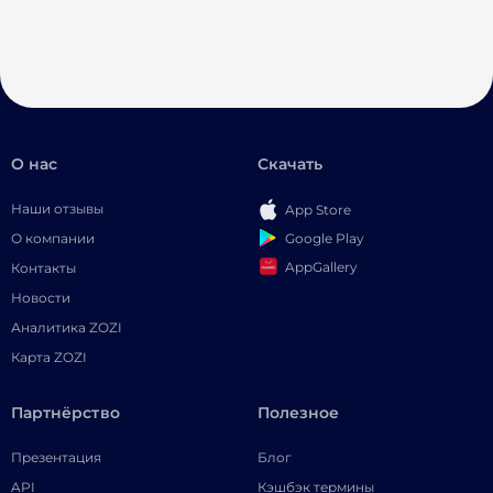
О нас
Скачать
Наши отзывы
App Store
Google Play
О компании
AppGallery
Контакты
Новости
Аналитика ZOZI
Карта ZOZI
Партнёрство
Полезное
Презентация
Блог
API
Кэшбэк термины