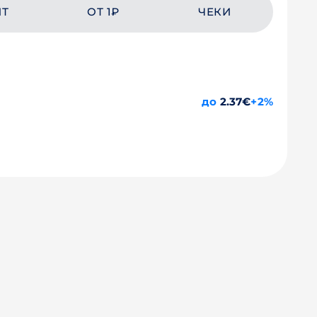
ЙТ
ОТ 1₽
ЧЕКИ
до
2.37€
+2%