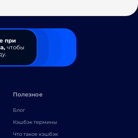
е при
а,
чтобы
ду.
Полезное
Блог
Кэшбэк термины
Что такое кэшбэк