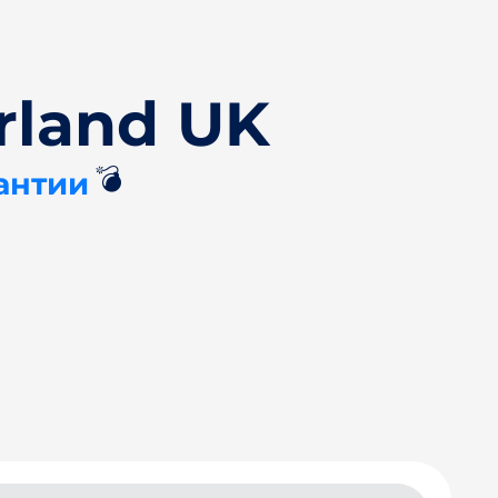
rland UK
💣
антии