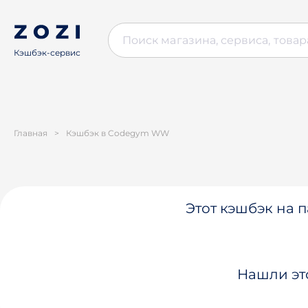
Кэшбэк-сервис
Главная
>
Кэшбэк в Codegym WW
Этот кэшбэк на п
Нашли эт