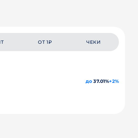
ЙТ
ОТ 1₽
ЧЕКИ
до
37.01%
+2%