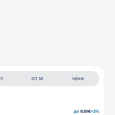
ЙТ
ОТ 1₽
ЧЕКИ
до
0.51€
+2%