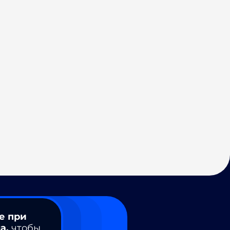
е при
а,
чтобы