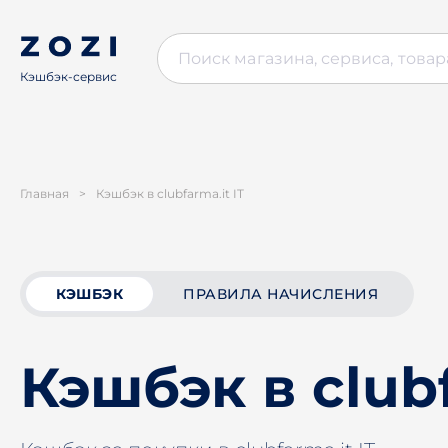
Кэшбэк-сервис
Главная
>
Кэшбэк в clubfarma.it IT
КЭШБЭК
ПРАВИЛА НАЧИСЛЕНИЯ
Кэшбэк в clubf