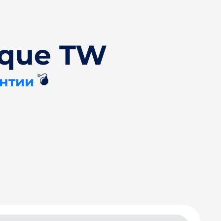
ique TW
💣
антии