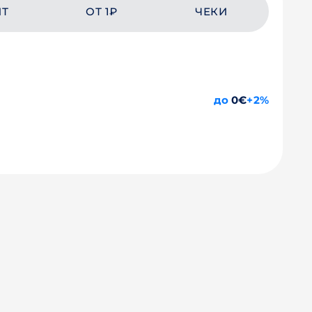
ЙТ
ОТ 1₽
ЧЕКИ
до
0€
+2%