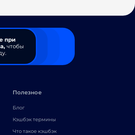
е при
а,
чтобы
ду.
Полезное
Блог
Кэшбэк термины
Что такое кэшбэк