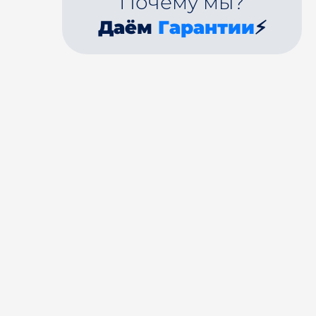
Почему мы?
Даём
Гарантии
⚡