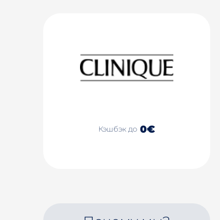
0€
Кэшбэк до