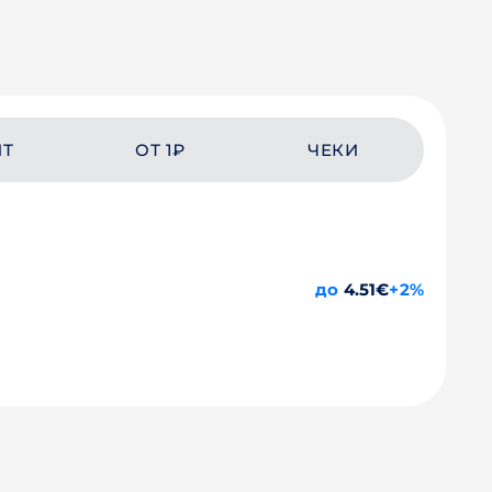
ЙТ
ОТ 1₽
ЧЕКИ
до
4.51€
+2%