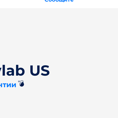
lab US
💣
нтии