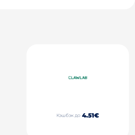
4.51€
Кэшбэк до