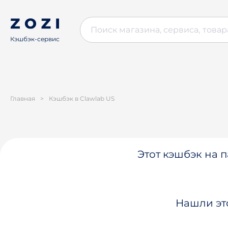
Кэшбэк-сервис
Главная
>
Кэшбэк в Clawlab US
Этот кэшбэк на п
Нашли эт