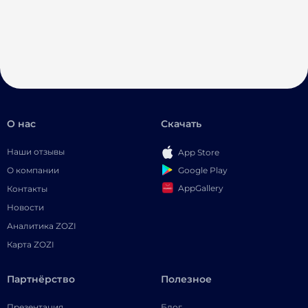
О нас
Скачать
Наши отзывы
App Store
Google Play
О компании
AppGallery
Контакты
Новости
Аналитика ZOZI
Карта ZOZI
Партнёрство
Полезное
Презентация
Блог