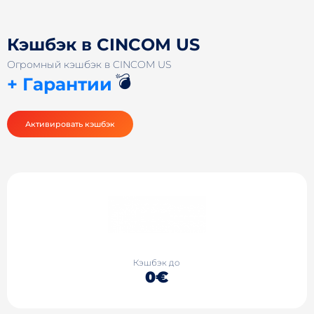
Кэшбэк в CINCOM US
Огромный кэшбэк в CINCOM US
💣
+ Гарантии
Активировать кэшбэк
Кэшбэк до
0€