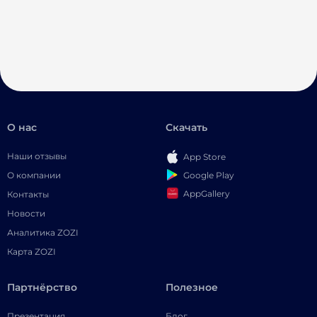
О нас
Скачать
Наши отзывы
App Store
Google Play
О компании
AppGallery
Контакты
Новости
Аналитика ZOZI
Карта ZOZI
Партнёрство
Полезное
Презентация
Блог