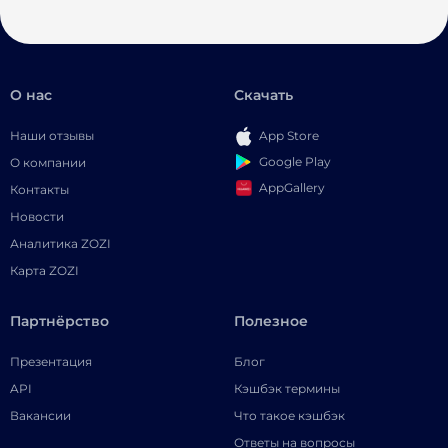
О нас
Скачать
Наши отзывы
App Store
Google Play
О компании
AppGallery
Контакты
Новости
Аналитика ZOZI
Карта ZOZI
Партнёрство
Полезное
Презентация
Блог
API
Кэшбэк термины
Вакансии
Что такое кэшбэк
Ответы на вопросы