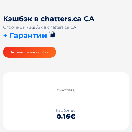
Кэшбэк в chatters.ca CA
Огромный кэшбэк в chatters.ca CA
💣
+ Гарантии
Активировать кэшбэк
Кэшбэк до
0.16€