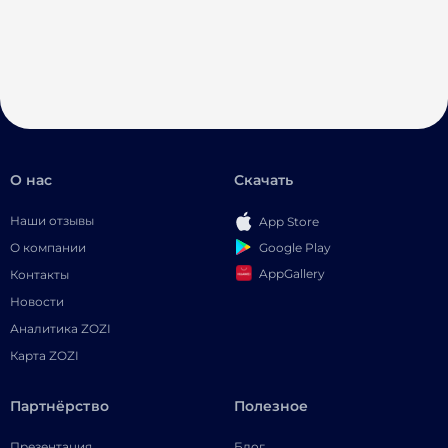
О нас
Скачать
Наши отзывы
App Store
Google Play
О компании
AppGallery
Контакты
Новости
Аналитика ZOZI
Карта ZOZI
Партнёрство
Полезное
Презентация
Блог