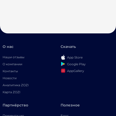
О нас
Скачать
Наши отзывы
App Store
Google Play
О компании
AppGallery
Контакты
Новости
Аналитика ZOZI
Карта ZOZI
Партнёрство
Полезное
Презентация
Блог