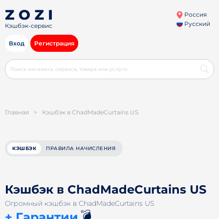
Россия
Русский
Кэшбэк-сервис
Вход
Регистрация
Главная
>
Кэшбэк в ChadMadeCurtains US
КЭШБЭК
ПРАВИЛА НАЧИСЛЕНИЯ
Кэшбэк в ChadMadeCurtains US
Огромный кэшбэк в ChadMadeCurtains US
💣
+ Гарантии