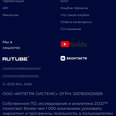
Презентация
Блог
API
Кэшбэк термины
Вакансии
Что такое кэшбэк
Ответы на вопросы
Соглашение
Мы в
соцсетях
ПОЛИТИКА КОНФИДЕНЦИАЛЬНОСТИ
СОГЛАСИЕ НА ОБРАБОТКУ ДАННЫХ
© «ZOZI.RU», 2026
ООО «ИНТЕГРА СИСТЕМС». ОГРН: 1267800026559.
Собственное ПО, исследования и аналитика ZOZI™
помогают более чем 1 000 компаниям усиливать
маркетинг и программы лояльности, а пользователям